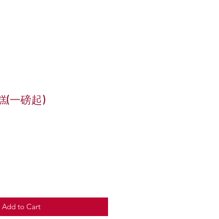
糕(一磅起)
e
Add to Cart