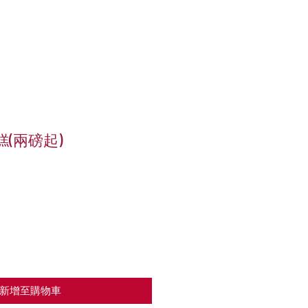
糕(兩磅起)
新增至購物車