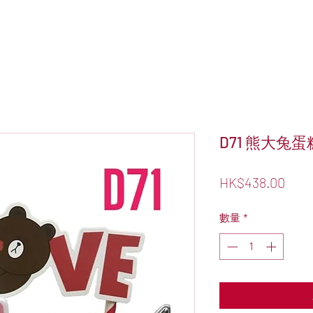
D71 熊大兔蛋
價
HK$438.00
格
數量
*