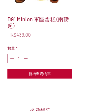
D91 Minion 軍團蛋糕 (兩磅
起)
價
HK$438.00
格
數量
*
新增至購物車
金雅餅店