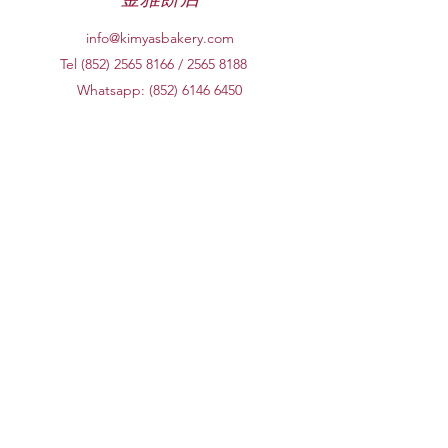
info@kimyasbakery.com
Tel (852)
2565 8166
/
2565 8188
Whatsapp:
(852) 6146 6450
翔龍灣店
九龍馬頭角新碼頭街38號翔龍灣廣場地
下29A號舖
​沙田店
沙田好運中心19號A地下 (沙田街市對面)
辦公室
新界火炭山尾街19-25號宇宙工業中心A
座14樓H室