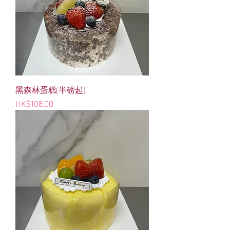
黑森林蛋糕(半磅起)
價格
HK$108.00