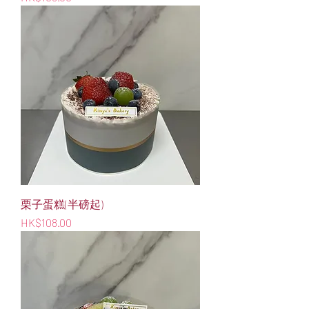
栗子蛋糕(半磅起)
價格
HK$108.00