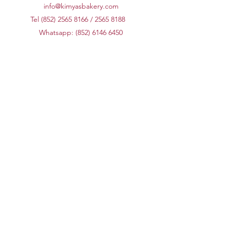
info@kimyasbakery.com
Tel (852)
2565 8166
/
2565 8188
Whatsapp:
(852) 6146 6450
翔龍灣店
九龍馬頭角新碼頭街38號翔龍灣廣場地
下29A號舖
​沙田店
沙田好運中心19號A地下 (沙田街市對面)
辦公室
新界火炭山尾街19-25號宇宙工業中心A
座14樓H室