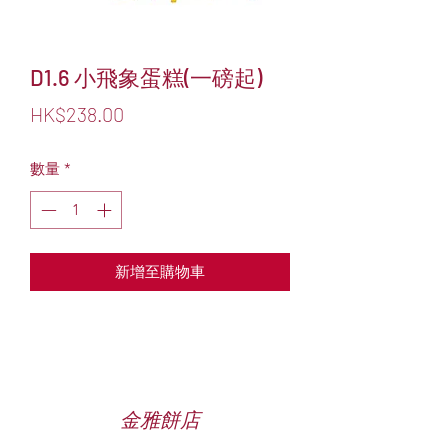
D1.6 小飛象蛋糕(一磅起)
價
HK$238.00
格
數量
*
新增至購物車
金雅餅店