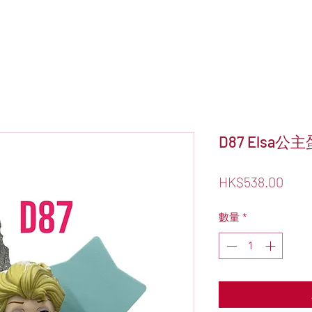
D87 Elsa公主
價
HK$538.00
格
數量
*