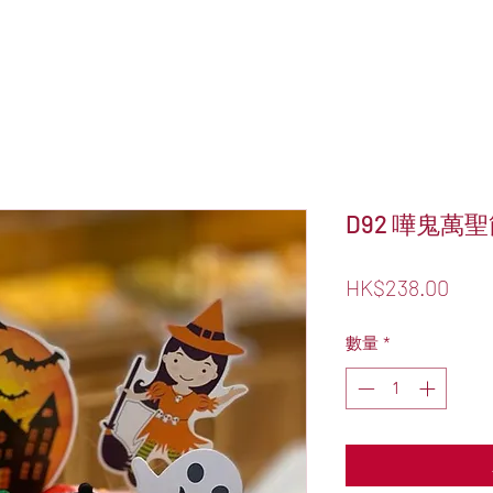
D92 嘩鬼萬
價
HK$238.00
格
數量
*